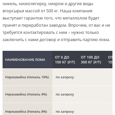
никель, низколегирку, нихром и другие виды
вторсырья массой от 500 кг. Наша компания
выступает гарантом того, что металлолом будет
принят и переработан заводом. Впрочем, от вас и не
требуется контактировать с ним – нужно только
заключить с нами договор и отправить партию лома.
ОТ 0 ДО
ОТ 100 ДО
ОТ 
НАИМЕНОВАНИЕ ЛОМА
100 КГ (₽/Т)
300 КГ (₽/Т)
1000
Нержавейка (Никель 10%)
по запросу
Нержавейка (Никель 9%)
по запросу
Нержавейка (Никель 8%)
по запросу