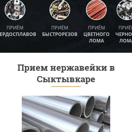
ПРИЁМ
ПРИЁМ
ПРИЁМ
ПРИЁ
ВЕРДОСПЛАВОВ
БЫСТРОРЕЗОВ
ЦВЕТНОГО
ЧЕРНО
ЛОМА
ЛОМ
Прием нержавейки в
Сыктывкаре