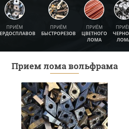
ПРИЁМ
ПРИЁМ
ПРИЁМ
ПРИЁ
ВЕРДОСПЛАВОВ
БЫСТРОРЕЗОВ
ЦВЕТНОГО
ЧЕРНО
ЛОМА
ЛОМ
Прием лома вольфрама