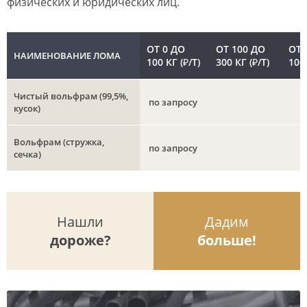
физических и юридических лиц.
ОТ 0 ДО
ОТ 100 ДО
ОТ 
НАИМЕНОВАНИЕ ЛОМА
100 КГ (₽/Т)
300 КГ (₽/Т)
1000
Чистый вольфрам (99,5%,
по запросу
кусок)
Вольфрам (стружка,
по запросу
сечка)
Нашли
Дадим
дороже?
больше!