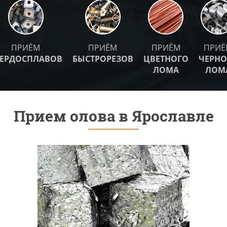
ПРИЁМ
ПРИЁМ
ПРИЁМ
ПРИЁ
ВЕРДОСПЛАВОВ
БЫСТРОРЕЗОВ
ЦВЕТНОГО
ЧЕРНО
ЛОМА
ЛОМ
Прием олова в Ярославле