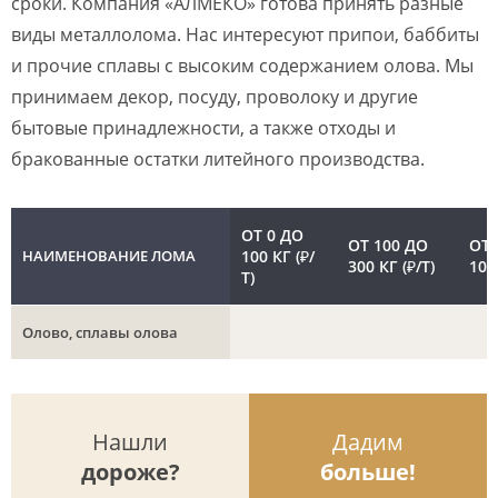
сроки. Компания «АЛМЕКО» готова принять разные
виды металлолома. Нас интересуют припои, баббиты
и прочие сплавы с высоким содержанием олова. Мы
принимаем декор, посуду, проволоку и другие
бытовые принадлежности, а также отходы и
бракованные остатки литейного производства.
ОТ 0 ДО
ОТ 100 ДО
ОТ 
НАИМЕНОВАНИЕ ЛОМА
100 КГ (₽/
300 КГ (₽/Т)
100
Т)
Олово, сплавы олова
Нашли
Дадим
дороже?
больше!