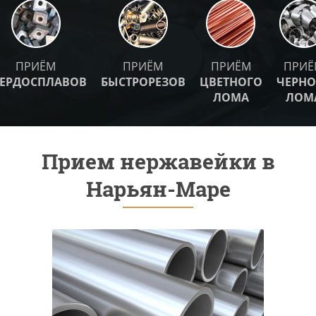
ПРИЁМ
ПРИЁМ
ПРИЁМ
ПРИЁ
ВЕРДОСПЛАВОВ
БЫСТРОРЕЗОВ
ЦВЕТНОГО
ЧЕРНО
ЛОМА
ЛОМ
Прием нержавейки в
Нарьян-Маре