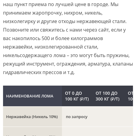
наш пункт приема по лучшей цене в городе. Мы
принимаем жаропрочку, нихром, никель,
низколегирку и другие отходы нержавеющей стали.
Позвоните или свяжитесь с нами через сайт, если у
вас накопилось 500 и более килограммов
нержавейки, низколегированной стали,
никельсодержащего лома – это могут быть пружины,
режущий инструмент, ограждения, арматура, клапаны
гидравлических прессов и т.д.
ОТ 0 ДО
ОТ 100 ДО
ОТ 
НАИМЕНОВАНИЕ ЛОМА
100 КГ (₽/Т)
300 КГ (₽/Т)
1000
Нержавейка (Никель 10%)
по запросу