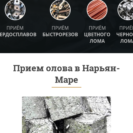
ПРИЁМ
ПРИЁМ
ПРИЁМ
ПРИЁ
ВЕРДОСПЛАВОВ
БЫСТРОРЕЗОВ
ЦВЕТНОГО
ЧЕРНО
ЛОМА
ЛОМ
Прием олова в Нарьян-
Маре