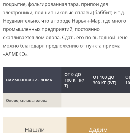
покрытие, фольгированная тара, припои для
электроники, подшипниковые сплавы (баббит) и т.д.
Неудивительно, что в городе Нарьян-Мар, где много
промышленных предприятий, постоянно
скапливается лом олова. Сдать его по выгодной цене
можно благодаря предложению от пункта приема
«АЛМЕКО».
ОТ 0 ДО
ОТ 100 ДО
ОТ 
НАИМЕНОВАНИЕ ЛОМА
100 КГ (₽/
300 КГ (₽/Т)
100
Т)
Олово, сплавы олова
Нашли
Дадим